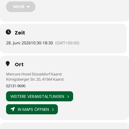
MEHR
Bridge-Club Bonn e.V.
Bridge-Club Duisburg II e.V.
Bridge-Club Kempen 2000
Zeit
Bridge-Club Kleverland
28. Juni 2026
10:30
-
18:30
(GMT+00:00)
Bridge-Club Krefeld 1970
Bridge-Club Lohmar Schloss Auel
Ort
Bridge-Club Moers
Mercure Hotel Düsseldorf Kaarst
Königsberger Str. 20, 41564 Kaarst
Bridge-Club Monheim am Rhein e.V.
02131-9690
Bridgeclub Mülheim Oberhausen e.V.
WEITERE VERANSTALTUNGEN
Bridgeclub Niederkassel e.V.
IN MAPS ÖFFNEN
Bridgeclub Recklinghausen e.V.
Bridge-Club Rheinberg/Niederrhein e.V.