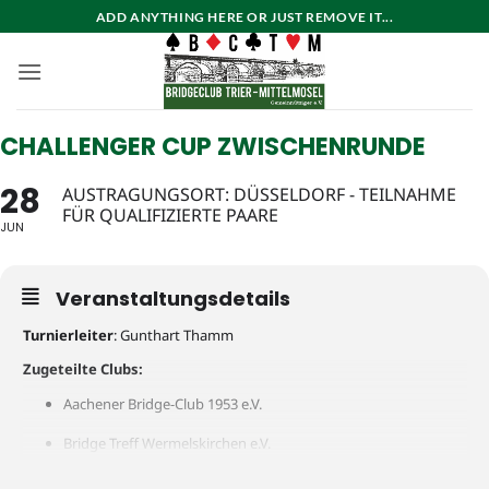
Zum
ADD ANYTHING HERE OR JUST REMOVE IT...
Inhalt
springen
CHALLENGER CUP ZWISCHENRUNDE
28
AUSTRAGUNGSORT: DÜSSELDORF - TEILNAHME
FÜR QUALIFIZIERTE PAARE
JUN
Veranstaltungsdetails
Turnierleiter
: Gunthart Thamm
Zugeteilte Clubs:
Aachener Bridge-Club 1953 e.V.
Bridge Treff Wermelskirchen e.V.
Bridge-Club Bad Neuenahr-Ahrweiler 1979 e.V.